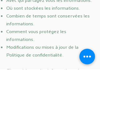
Avec qui partagez vous les informations.
Où sont stockées les informations.
Combien de temps sont conservées les
informations.
Comment vous protégez les
informations.
Modifications ou mises à jour de la
Politique de confidentialité.
Cliquez ici
pour des informations plus
détaillées sur comment formuler votre
politique de confidentialité.
BALANCE STUDIO AIX-EN-
PROVENCE -
2 Av. Jules Ferry, 13100
Aix-en-Provence